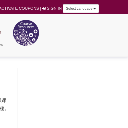
ACTIVATE COUPONS
|
SIGN IN
Select Language
ys
展课
奥秘。