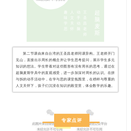
超
趣
人
动
王
味
文
手
圣
脑
学
关
动
昌
麦
思
怀
脑
老
斯
师
第二节课由来自台湾的王圣昌老师同课异构。王老师开门
见山，直接出示周长的概念并让学生思考提问，展示学生多元
知识的想法。学生带着对这些图形有没有周长的思考，通过在
超脑麦斯学具中的直观感受，进一步加深对周长的认识。在拼
与拆的动手活动中，在学与思的课堂氛围里，在榜样与尊重的
人文关怀下，孩子们沉浸在知识的殿堂里，体会数学的乐趣。
专家点评