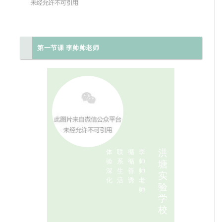
第一节课 李帅帅老师
洪
体
联
循
李
验
系
循
帅
塘
深
生
善
帅
实
化
活
诱
老
验
师
学
校