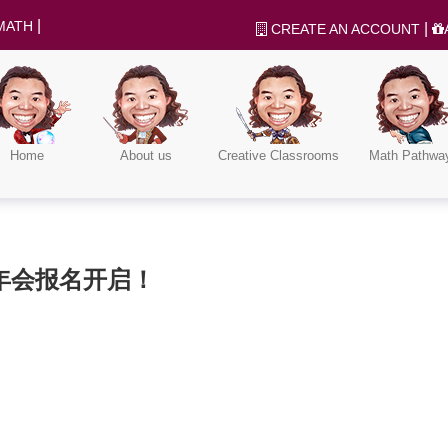
|
MATH
|
CREATE AN ACCOUNT
Home
About us
Creative Classrooms
Math Pathwa
年会报名开启！