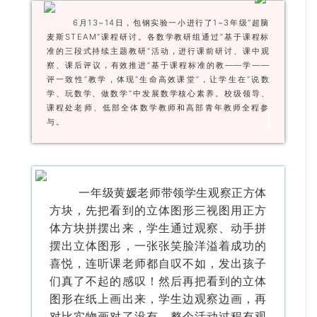
6月13~14日，包钢实验一小进行了1~3年级“超脑
麦斯STEAM”课程研讨。各数学教研组通过“基于课程标
准的三段式持续主题教研”活动，进行课前研讨、课中观
察、课后评议，有效推进“基于课程标准的教——学——
评一致性”教学，体现“生命高效课堂”，让学生在“说数
学、玩数学、做数学”中发展数学核心素养。校级领导、
课程处老师、低部全体数学教师和高部青年教师全程参
与。
一年级黄媛老师带领学生观察正方体
方块，先把看到的立体图形三视图用正方
体方块拼摆出来，学生通过观察、动手拼
摆出立体图形，一张张笑脸洋溢着成功的
喜悦，连听课老师都自叹不如，发出孩子
们真了不起的感叹！然后再把看到的立体
图形在纸上画出来，学生边观察边画，再
对比实物画对了没有。整个活动过程有观