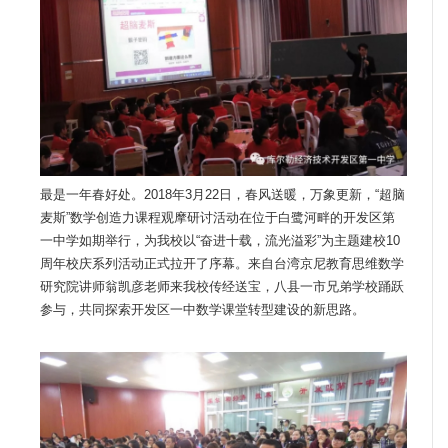
最是一年春好处。2018年3月22日，春风送暖，万象更新，“超脑
麦斯”数学创造力课程观摩研讨活动在位于白鹭河畔的开发区第
一中学如期举行，为我校以“奋进十载，流光溢彩”为主题建校10
周年校庆系列活动正式拉开了序幕。来自台湾京尼教育思维数学
研究院讲师翁凯彦老师来我校传经送宝，八县一市兄弟学校踊跃
参与，共同探索开发区一中数学课堂转型建设的新思路。