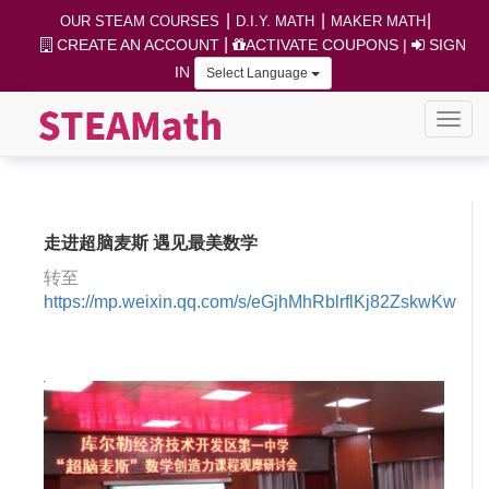
|
|
|
OUR STEAM COURSES
D.I.Y. MATH
MAKER MATH
|
CREATE AN ACCOUNT
ACTIVATE COUPONS
|
SIGN
IN
Select Language
走进超脑麦斯 遇见最美数学
转至
https://mp.weixin.qq.com/s/eGjhMhRblrflKj82ZskwKw