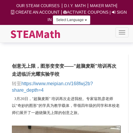
|
|
|
OUR STEAM COURSES
D.I.Y. MATH
MAKER MATH
|
CREATE AN ACCOUNT
ACTIVATE COUPONS
|
SIGN
IN
Select Language
创意无上限，图形变变变――“超脑麦斯”培训再次
走进临沂光耀实验学校
转至
https://www.meipian.cn/168fwj2b?
share_depth=4
3月20日，"超脑麦斯" 培训再次走进我校。专家翁凯彦老师
以“奇妙的图形”的学具为教学载体，带领四年级的同学和本校老
师们展开了一趟烧脑无上限的创意之旅。